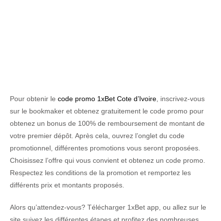
Pour obtenir le
code promo 1xBet Cote d’Ivoire
, inscrivez-vous
sur le bookmaker et obtenez gratuitement le code promo pour
obtenez un bonus de 100% de remboursement de montant de
votre premier dépôt. Après cela, ouvrez l’onglet du code
promotionnel, différentes promotions vous seront proposées.
Choisissez l’offre qui vous convient et obtenez un code promo.
Respectez les conditions de la promotion et remportez les
différents prix et montants proposés.
Alors qu’attendez-vous? Télécharger 1xBet app, ou allez sur le
site suivez les différentes étapes et profitez des nombreuses