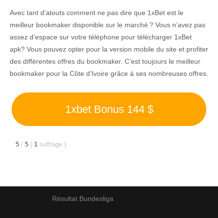
Avec tant d’atouts comment ne pas dire que 1xBet est le
meilleur bookmaker disponible sur le marché ? Vous n’avez pas
assez d’espace sur votre téléphone pour télécharger 1xBet
apk? Vous pouvez opter pour la version mobile du site et profiter
des différentes offres du bookmaker. C’est toujours le meilleur
bookmaker pour la Côte d’Ivoire grâce à ses nombreuses offres.
1xbet Bonus 144 $
5
/
5
(
1
suffrage
)
Résultat Bundesliga