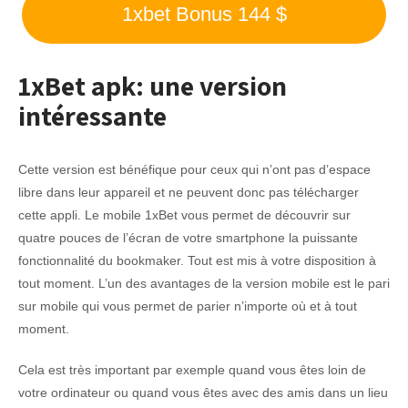
1xbet Bonus 144 $
1xBet apk: une version
intéressante
Cette version est bénéfique pour ceux qui n’ont pas d’espace
libre dans leur appareil et ne peuvent donc pas télécharger
cette appli. Le mobile 1xBet vous permet de découvrir sur
quatre pouces de l’écran de votre smartphone la puissante
fonctionnalité du bookmaker. Tout est mis à votre disposition à
tout moment. L’un des avantages de la version mobile est le pari
sur mobile qui vous permet de parier n’importe où et à tout
moment.
Cela est très important par exemple quand vous êtes loin de
votre ordinateur ou quand vous êtes avec des amis dans un lieu